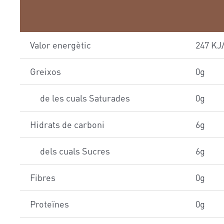
Valor energètic
247 KJ/
Greixos
0g
de les cuals Saturades
0g
Hidrats de carboni
6g
dels cuals Sucres
6g
Fibres
0g
Proteïnes
0g