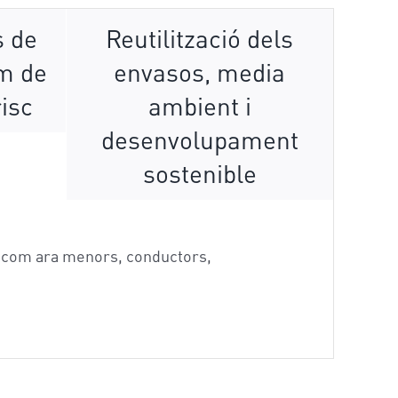
s de
Reutilització dels
m de
envasos, media
risc
ambient i
desenvolupament
sostenible
c, com ara menors, conductors,