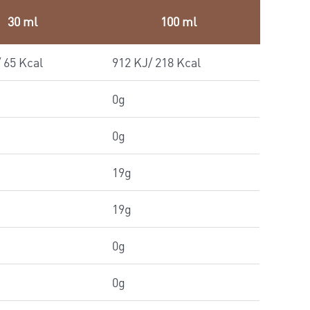
30 ml
100 ml
 65 Kcal
912 KJ/ 218 Kcal
0g
0g
19g
19g
0g
0g