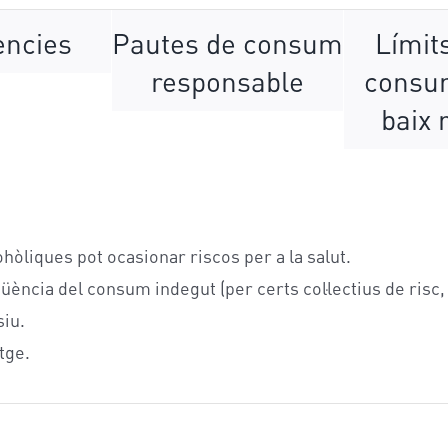
ències
Pautes de consum
Límit
responsable
consu
baix 
òliques pot ocasionar riscos per a la salut.
ència del consum indegut (per certs col·lectius de ris
iu.
tge.