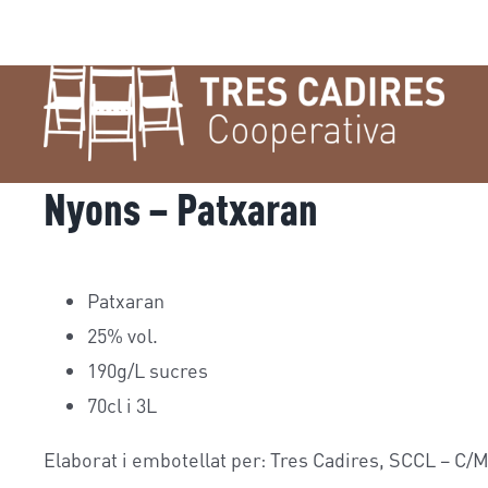
Nyons – Patxaran
Patxaran
25% vol.
190g/L sucres
70cl i 3L
Elaborat i embotellat per: Tres Cadires, SCCL – C/M