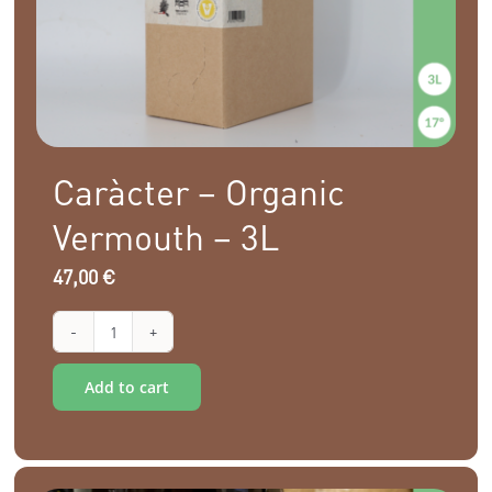
Caràcter – Organic
Vermouth – 3L
47,00
€
Caràcter
Alternative:
-
Add to cart
Organic
Vermouth
-