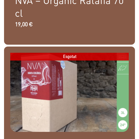
NVA – Organic Ratafia 70
cl
19,00
€
Esgotat