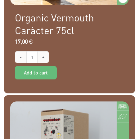
Organic Vermouth
Caràcter 75cl
17,00
€
Organic
Alternative:
Vermouth
Add to cart
Caràcter
75cl
quantity