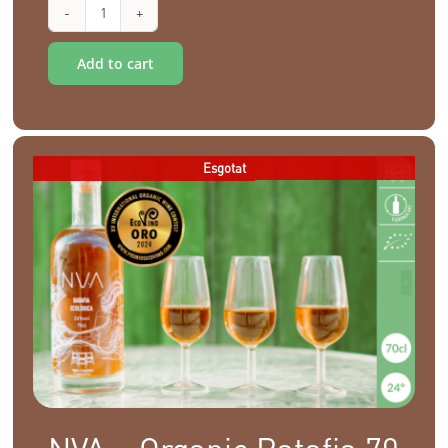
Caràcter
Alternative:
Reserva
Add to cart
-
Organic
Vermouth
Esgotat
-
75
cl
quantity