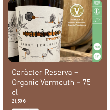
3L
quantity
Caràcter Reserva –
Organic Vermouth – 75
cl
21,50
€