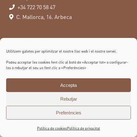
+34 722 70 58 47
C. Mallorca, 16. Arbeca
FOLLOW US
Utilitzem galetes per optimitzar el nostre lloc web i el nostre servei.
Podeu acceptar les cookies fent clic al botó de «Acceptar tot» o configurar-
les o rebutjar el seu us fent clic a «Preferències»
Accepta
Rebutjar
Preferències
(C) 2025 Tres Cadires |
Avis legal
|
Política de Privacitat
|
Política de
cookies
|
Projecte subvencionat
Política de cookies
Política de privacitat