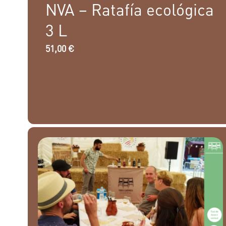
NVA – Ratafía ecológica
3 L
51,00
€