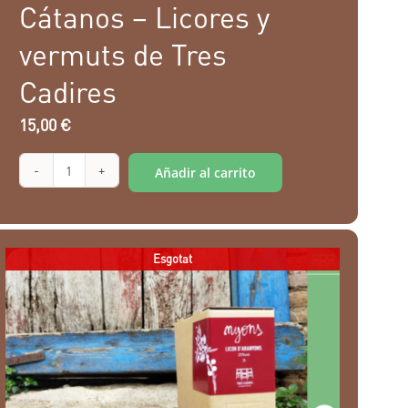
Cátanos – Licores y
vermuts de Tres
Cadires
15,00
€
Alternative:
Añadir al carrito
Cátanos
-
Licores
Esgotat
y
vermuts
de
Tres
Cadires