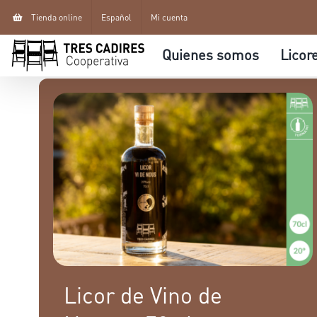
Skip
Tienda online
Español
Mi cuenta
to
Quienes somos
Licor
content
Licor de Vino de