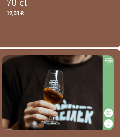
70 cl
19,00
€