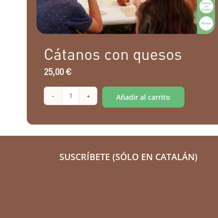
Cátanos con quesos
25,00
€
Alternative:
Añadir al carrito
Cátanos
con
quesos
cantidad
SUSCRÍBETE (SÓLO EN CATALÁN)