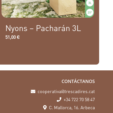
cantidad
Nyons – Pacharán 3L
51,00
€
CONTÁCTANOS
cooperativa@trescadires.cat
+34 722 70 58 47
C. Mallorca, 16. Arbeca