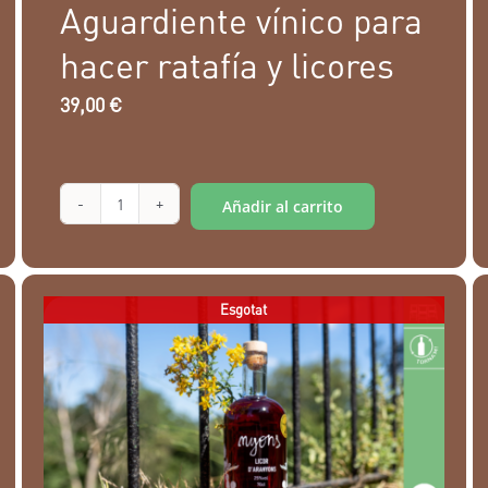
Aguardiente vínico para
hacer ratafía y licores
39,00
€
Alternative:
Añadir al carrito
Aguardiente
vínico
para
Esgotat
hacer
ratafía
y
licores
cantidad