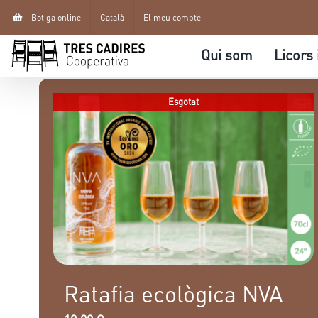
Skip
Botiga online
Català
El meu compte
to
Qui som
Licors
content
Esgotat
Ratafia ecològica NVA