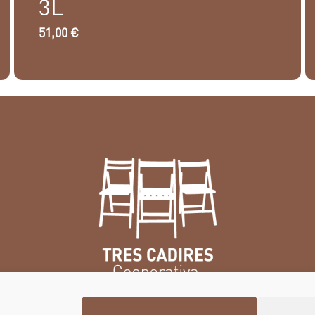
3L
51,00
€