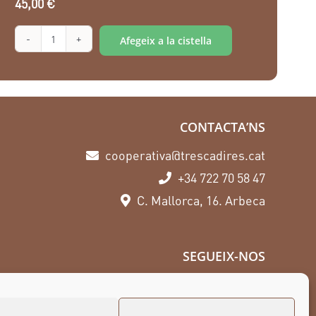
45,00
€
Alternative:
Afegeix a la cistella
quantitat
de
Taller
de
CONTACTA’NS
ratafia
cooperativa@trescadires.cat
+34 722 70 58 47
C. Mallorca, 16. Arbeca
SEGUEIX-NOS