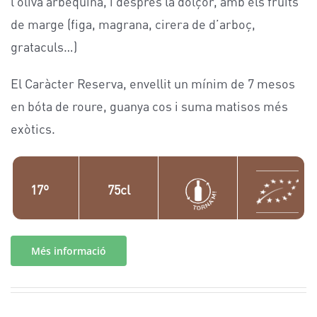
l’oliva arbequina, i després la dolçor, amb els fruits
de marge (figa, magrana, cirera de d’arboç,
grataculs…)
El Caràcter Reserva, envellit un mínim de 7 mesos
en bóta de roure, guanya cos i suma matisos més
exòtics.
17º
75cl
Més informació