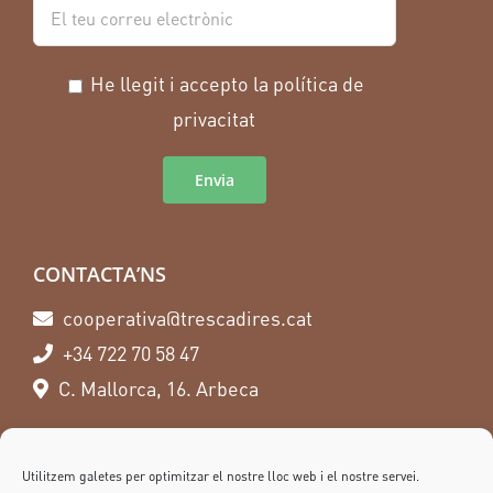
He llegit i accepto la política de
privacitat
CONTACTA’NS
cooperativa@trescadires.cat
+34 722 70 58 47
C. Mallorca, 16. Arbeca
SEGUEIX-NOS
Utilitzem galetes per optimitzar el nostre lloc web i el nostre servei.