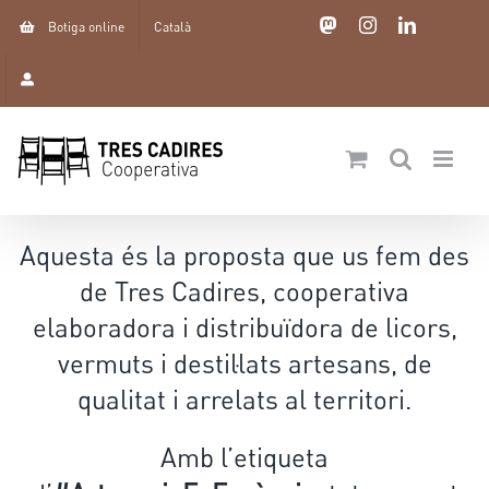
Skip
Mastodon
Instagram
LinkedIn
Botiga online
Català
to
content
Aquesta és la proposta que us fem des
de Tres Cadires, cooperativa
elaboradora i distribuïdora de licors,
vermuts i destil·lats artesans, de
qualitat i arrelats al territori.
Amb l’etiqueta