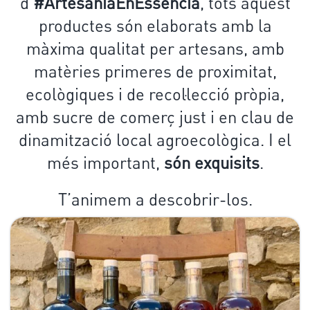
d’
#ArtesaniaEnEssència
, tots aquest
productes són elaborats amb la
màxima qualitat per artesans, amb
matèries primeres de proximitat,
ecològiques i de recol·lecció pròpia,
amb sucre de comerç just i en clau de
dinamització local agroecològica. I el
més important,
són exquisits
.
T’animem a descobrir-los.