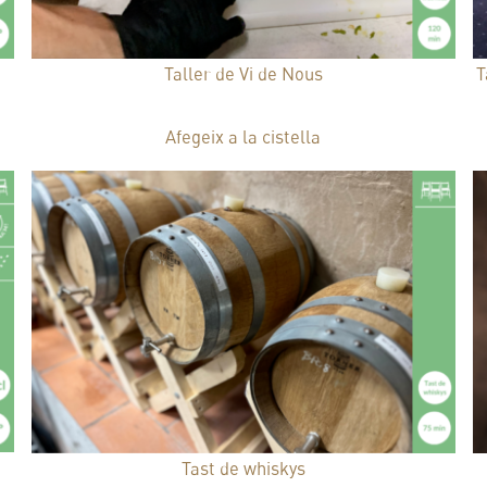
Taller de Vi de Nous
T
45,00
€
Afegeix a la cistella
Tast de whiskys