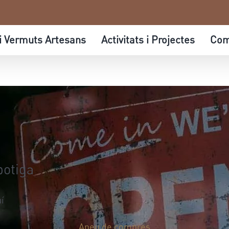
 i Vermuts Artesans
Activitats i Projectes
Com
botiga
í
Aneu de compres