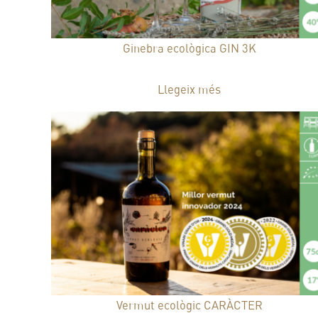
Ginebra ecològica GIN 3K
20,50
€
Llegeix més
Vermut ecològic CARÀCTER