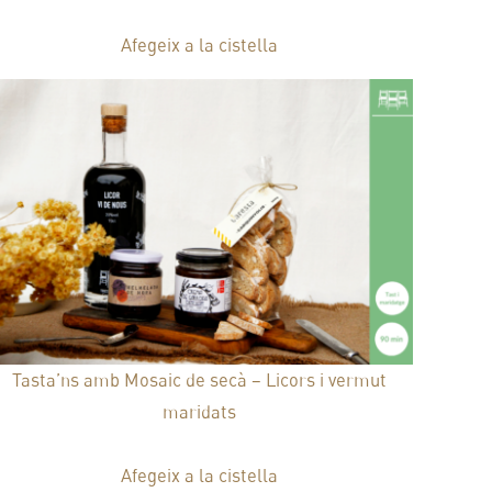
45,00
€
Afegeix a la cistella
Tasta’ns amb Mosaic de secà – Licors i vermut
maridats
20,00
€
Afegeix a la cistella