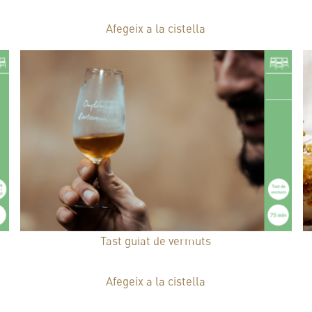
40,00
€
Afegeix a la cistella
Tast guiat de vermuts
27,00
€
Afegeix a la cistella