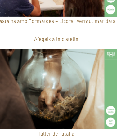
asta’ns amb Formatges – Licors i vermut maridats
25,00
€
Afegeix a la cistella
Taller de ratafia