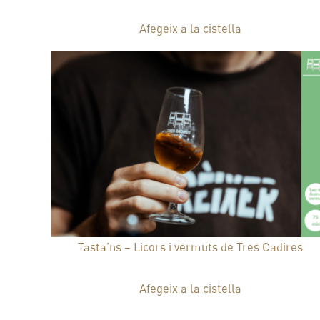
17,00
€
Afegeix a la cistella
Tasta’ns – Licors i vermuts de Tres Cadires
15,00
€
Afegeix a la cistella