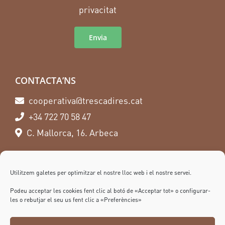
privacitat
CONTACTA’NS
cooperativa@trescadires.cat
+34 722 70 58 47
C. Mallorca, 16. Arbeca
SEGUEIX-NOS
Utilitzem galetes per optimitzar el nostre lloc web i el nostre servei.
Podeu acceptar les cookies fent clic al botó de «Acceptar tot» o configurar-
les o rebutjar el seu us fent clic a «Preferències»