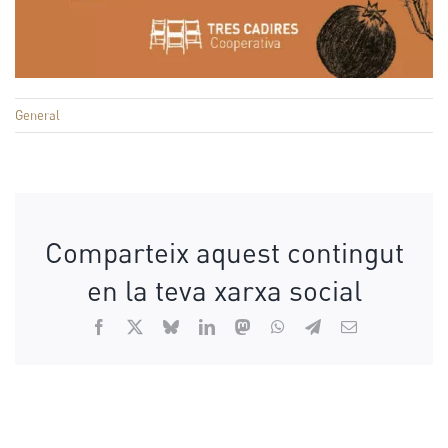
General
Comparteix aquest contingut
en la teva xarxa social
Facebook
X
Bluesky
LinkedIn
Mastodon
WhatsApp
Telegram
Email: