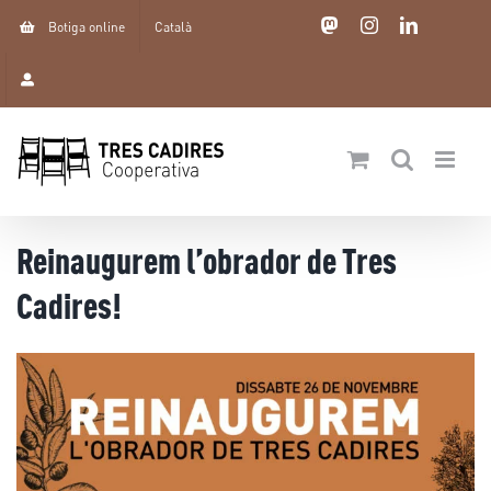
Skip
Mastodon
Instagram
LinkedIn
Botiga online
Català
to
content
Reinaugurem l’obrador de Tres
Cadires!
View
Larger
Image