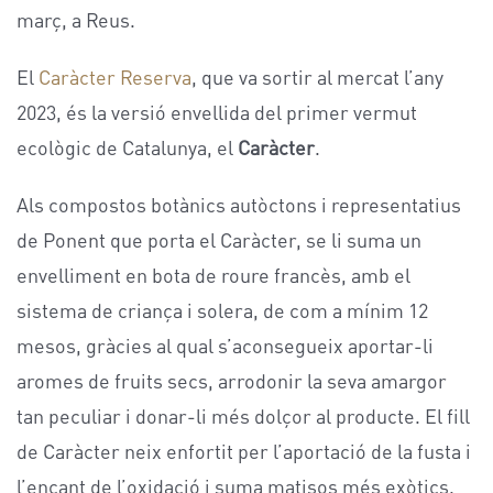
març, a Reus.
El
Caràcter Reserva
, que va sortir al mercat l’any
2023, és la versió envellida del primer vermut
ecològic de Catalunya, el
Car
àcter
.
Als compostos botànics autòctons i representatius
de Ponent que porta el Caràcter, se li suma un
envelliment en bota de roure francès, amb el
sistema de criança i solera, de com a mínim 12
mesos, gràcies al qual s’aconsegueix aportar-li
aromes de fruits secs, arrodonir la seva amargor
tan peculiar i donar-li més dolçor al producte. El fill
de Caràcter neix enfortit per l’aportació de la fusta i
l’encant de l’oxidació i suma matisos més exòtics.