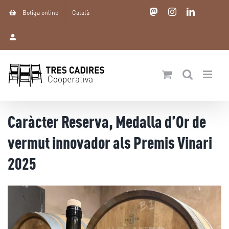
Skip
Mastodon
Instagram
LinkedIn
Botiga online
Català
to
content
Caràcter Reserva, Medalla d’Or de
vermut innovador als Premis Vinari
2025
View
Larger
Image